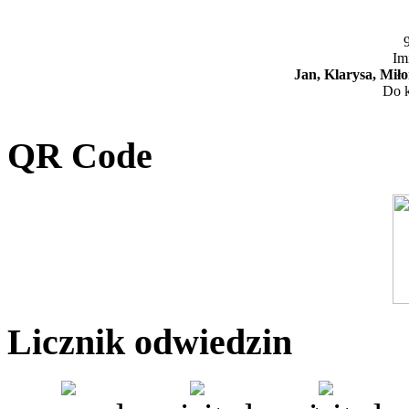
9
Im
Jan, Klarysa, Mi
Do k
QR Code
Licznik odwiedzin