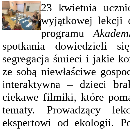
23 kwietnia uczni
wyjątkowej lekcji
programu
Akadem
spotkania dowiedzieli s
segregacja śmieci i jakie k
ze sobą niewłaściwe gospo
interaktywna – dzieci bra
ciekawe filmiki, które pom
tematy. Prowadzący lek
ekspertowi od ekologii. Po